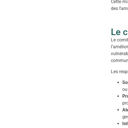
Cette mi
des fami
Le c
Le comit
l’amélio
vulnérab
communau
Les resp
So
ou
Pr
pr
At
ge
In