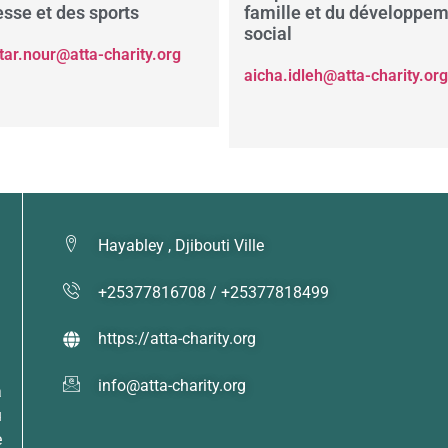
sse et des sports
famille et du développe
social
ar.nour@atta-charity.org
aicha.idleh@atta-charity.org
Hayabley , Djibouti Ville
+25377816708 / +25377818499
https://atta-charity.org
info@atta-charity.org
a
u
e