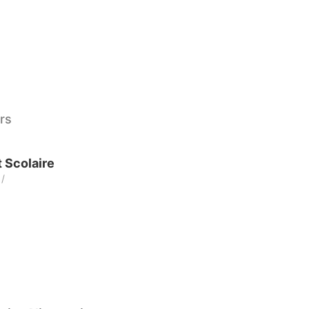
ers
t Scolaire
/