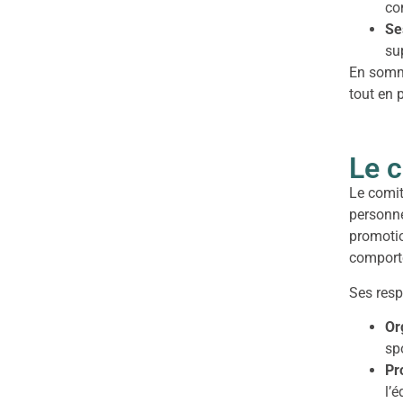
co
Se
su
En somme
tout en 
Le c
Le comit
personne
promotio
comport
Ses resp
Or
spo
Pr
l’é