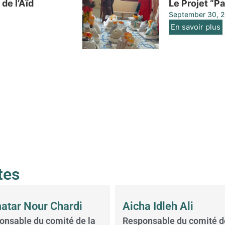
de l’Aïd
Le Projet “P
September 30, 
En savoir plus
tes
atar Nour Chardi
Aicha Idleh Ali
onsable du comité de la
Responsable du comité d