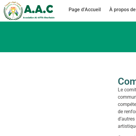
Page d’Accueil
À propos de
Comi
Le comit
communau
compéten
de renfo
d’autres
artistiqu