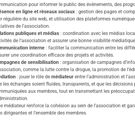
mmunication pour informer le public des événements, des progra
ésence en ligne et réseaux sociaux
: gestion des pages et compt
ur régulière du site web, et utilisation des plateformes numériqu
tiatives de l’association.
lations publiques et médias
: coordination avec les médias locau
tivités de l’association et assurer une bonne visibilité médiati
mmunication interne
: faciliter la communication entre les dif
surer une coordination efficace des projets et activités.
mpagnes de sensibilisation
: organisation de campagnes d’infor
association, comme la lutte contre la drogue, la promotion de l’éd
diation
: jouer le rôle de
médiateur
entre l’administration et l’as
e les échanges soient fluides, transparents, et que les décisions 
mmuniquées aux membres, tout en transmettant les préoccupatio
administration.
de médiateur renforce la cohésion au sein de l’association et g
s dirigeantes et l’ensemble des membres.