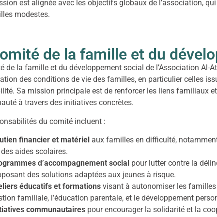
ssion est alignée avec les objectifs globaux de l’association, q
lles modestes.
omité de la famille et du dével
é de la famille et du développement social de l’Association Al-At
ration des conditions de vie des familles, en particulier celles i
ilité. Sa mission principale est de renforcer les liens familiaux 
té à travers des initiatives concrètes.
onsabilités du comité incluent :
utien financier et matériel
aux familles en difficulté, notamment
 des aides scolaires.
ogrammes d’accompagnement social
pour lutter contre la déli
oposant des solutions adaptées aux jeunes à risque.
eliers éducatifs et formations
visant à autonomiser les famille
stion familiale, l’éducation parentale, et le développement perso
itiatives communautaires
pour encourager la solidarité et la coo