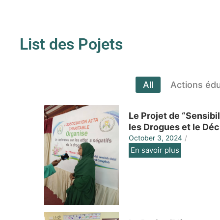
List des Pojets
All
Actions éd
Le Projet de “Sensibi
les Drogues et le Dé
October 3, 2024
/
En savoir plus