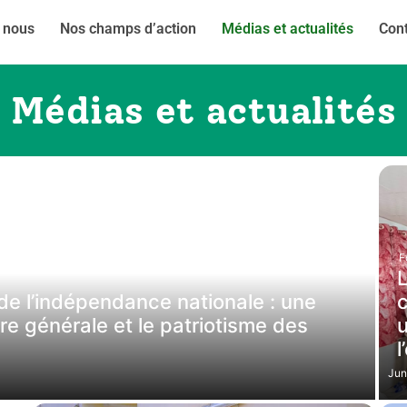
 nous
Nos champs d’action
Médias et actualités
Con
Médias et actualités
F
L
e de l’indépendance nationale : une
c
ture générale et le patriotisme des
u
l
Jun