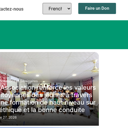
Faire un Don
tactez-nous
ormations et Séminaires
’Association renforce les valeurs
itoyennes des jeunes à travers
ne formation de haut niveau sur
’éthique et la bonne conduite
e 27, 2026