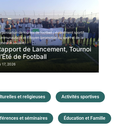
rganisation de tournoi de football / événement sportif
ommunautaire et citoyen (promotion du sport et de la
ohésion sociale)
Rapport de Lancement, Tournoi
’Été de Football
 17, 2026
lturelles et religieuses
Activités sportives
férences et séminaires
Éducation et Famille