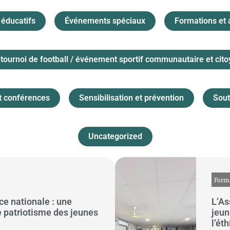
éducatifs
Événements spéciaux
Formations et a
tournoi de football / événement sportif communautaire et cito
t conférences
Sensibilisation et prévention
Sout
Uncategorized
Forma
ce nationale : une
L’As
le patriotisme des jeunes
jeun
l’ét