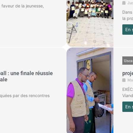
Jun
n faveur de la jeunesse,
Dans 
la pr
En 
Unca
ll : une finale réussie
proj
iale
May
EXÉC
quées par des rencontres
Viand
En 