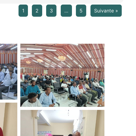
1
2
3
…
5
Suivante »