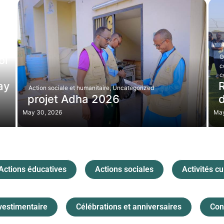
O
oi
c
c
ay
Action sociale et humanitaire
,
Uncategorized
projet Adha 2026
d
May 30, 2026
May
Actions éducatives
Actions sociales
Activités cu
vestimentaire
Célébrations et anniversaires
Con